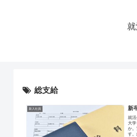
就
総支給
新
新入社員
就活
大学
か。
す。