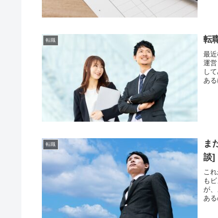
転
転職
最近
運営
して
ある
ま
転職
談]
これ
もビ
が、
ある