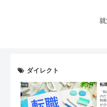
就
ダイレクト
転
転職
「転
のだ
時期
が少