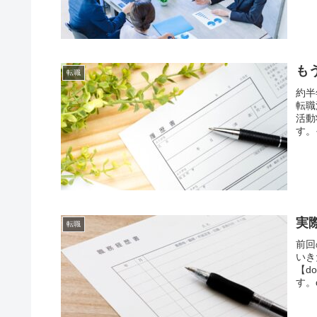
も
転職
約半
転職
活動
す。
実
転職
前回
いき
【d
す。