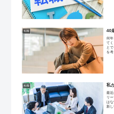
4
転職
何年
てく
とで
を考
私
転職
最近
リー
はな
新し