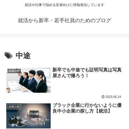
就活や仕事で悩める若者向けに情報発信しています
就活から新卒・若手社員のためのブログ
中途
新卒でも中途でも証明写真は写真
就職活動
屋さんで撮ろう！
2023.06.14
ブラック企業に行かないように優
就職活動
良中小企業の探し方【就活】