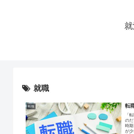
就
就職
転
転職
「転
のだ
時期
が少