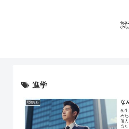
就
進学
な
就職活動
学生
めた
個人
当た