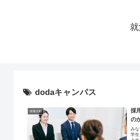
就
dodaキャンパス
採
就職活動
の
みな
学生
ます