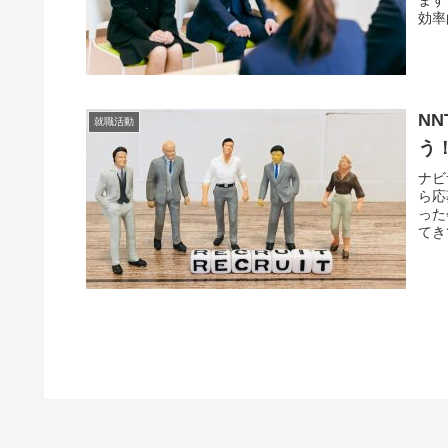
効率
N
就職活動
う
ナビ
ら応
った
てき