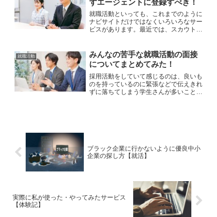
ずエージェントに登録すべき！
就職活動といっても、これまでのように
ナビサイトだけではなくいろいろなサー
ビスがあります。最近では、スカウトサ
ービスとともにエージェントを使って就
活を行う学生さんも増えてきました。学
生さんにとっても、就活のプロであるエ
みんなの苦手な就職活動の面接
就職活動
ージェントが自己分析や業...
についてまとめてみた！
採用活動をしていて感じるのは、良いも
のを持っているのに緊張などで伝えきれ
ずに落ちてしまう学生さんが多いことで
す。SPIなどの適性検査などは一生懸命
対策してくるのに、面接についてはサッ
パリな方が多いのはそれだけ苦手な方が
多いということでしょう...
ブラック企業に行かないように優良中小
企業の探し方【就活】
実際に私が使った・やってみたサービス
【体験記】