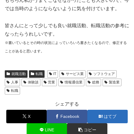
もちろん私がうまくこなせなかったことも大きいので、今
では当時のようにならないように気を付けています。
皆さんにとって少しでも良い就職活動、転職活動の参考に
なったらうれしいです。
※書いているとその時の状況によっていろいろ書きたくなるので、修正する
ことがあると思います。
就職活動
転職
IT
サービス業
ソフトウェア
人事
体験談
営業
情報通信業
総務
製造業
転職
シェアする
X
Facebook
はてブ
LINE
コピー