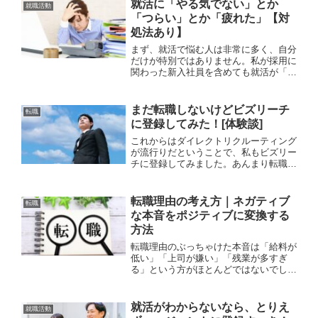
な求人があるけど、ずっと募集している
就活に「やる気でない」とか
就職活動
のはどれだけ本気な...
「つらい」とか「疲れた」【対
処法あり】
まず、就活で悩む人は非常に多く、自分
だけが特別ではありません。私が採用に
関わった新入社員を含めても就活が「楽
勝だった！」っていう方は少数派ですか
ら、みんな苦労して内定をゲットしてい
ます。やる気がでなかったり、つらいと
まだ転職しないけどビズリーチ
転職
か疲れたと思ってしまうの...
に登録してみた！[体験談]
これからはダイレクトリクルーティング
が流行りだということで、私もビズリー
チに登録してみました。あんまり転職す
る気はないのですが、スカウトを打つ側
としてどのくらいスカウトがくるのかも
興味があるのと、自分の市場価値を知る
転職理由の考え方｜ネガティブ
転職
には良い機会だと思ったか...
な本音をポジティブに変換する
方法
転職理由のぶっちゃけた本音は「給料が
低い」「上司が嫌い」「残業が多すぎ
る」という方がほとんどではないでしょ
うか。しかし、面接でそのまま話してし
まうと、「不満を抱えやすい人」「コミ
ュニケーションに問題がある人」という
就活がわからないなら、とりえ
就職活動
ネガティブな印象を持たれて...